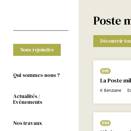
Poste m
Découvrir tou
Nous rejoindre
D95
Qui sommes-nous ?
La Poste mil
K Benziane
E
Actualités /
Evènements
Nos travaux
D94