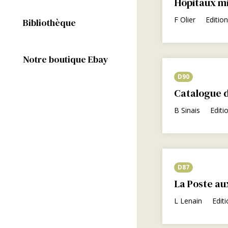
Hôpitaux mil
F Olier
Editio
Bibliothèque
Notre boutique Ebay
D90
Catalogue d
B Sinais
Editi
D87
La Poste au
L Lenain
Edit